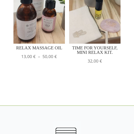
€.
€.
€.
€.
RELAX MASSAGE OIL
TIME FOR YOURSELF,
MINI RELAX KIT.
Price
13,00
€
–
50,00
€
32,00
€
range
:
13,00
€
to
50.00
€