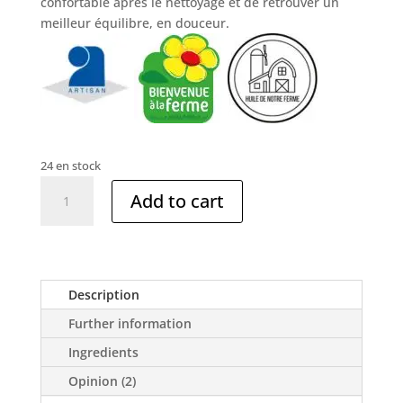
confortable après le nettoyage et de retrouver un
meilleur équilibre, en douceur.
24 en stock
quantité
Add to cart
de
Huile
de
soin
hydratante
Description
visage
Further information
pour
peau
Ingredients
inconfortable
Opinion (2)