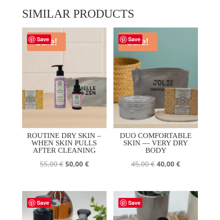
SIMILAR PRODUCTS
Sale!
Sale!
Save
Save
ROUTINE DRY SKIN –
DUO COMFORTABLE
WHEN SKIN PULLS
SKIN — VERY DRY
AFTER CLEANING
BODY
The
The
The
The
55,00
€
50,00
€
45,00
€
40,00
€
initial
current
initial
current
price
price
price
price
was:
is:
was:
is:
Save
Save
55,00
50,00
45,00
40,00