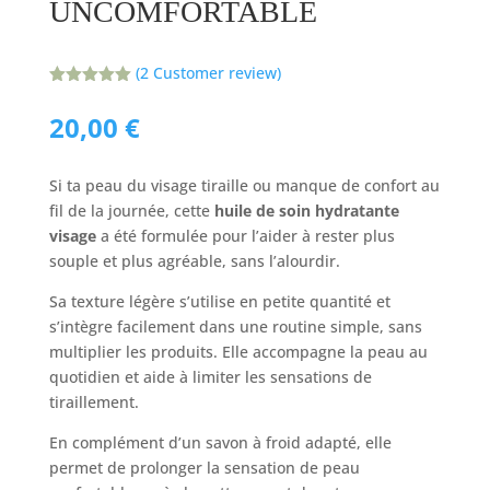
UNCOMFORTABLE
(
2
Customer review)
Noted
5.00
on 5
20,00
€
based on
Customer
ratings
Si ta peau du visage tiraille ou manque de confort au
fil de la journée, cette
huile de soin hydratante
visage
a été formulée pour l’aider à rester plus
souple et plus agréable, sans l’alourdir.
Sa texture légère s’utilise en petite quantité et
s’intègre facilement dans une routine simple, sans
multiplier les produits. Elle accompagne la peau au
quotidien et aide à limiter les sensations de
tiraillement.
En complément d’un savon à froid adapté, elle
permet de prolonger la sensation de peau