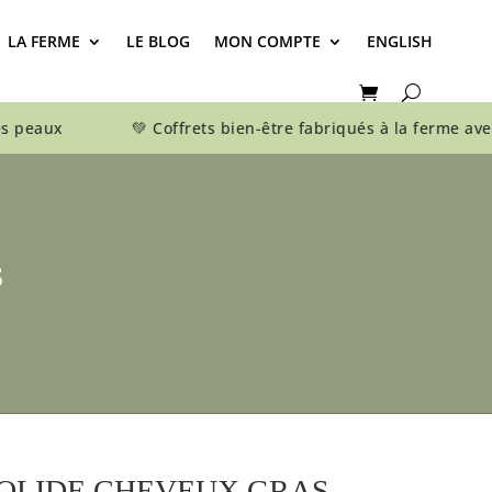
LA FERME
LE BLOG
MON COMPTE
ENGLISH
s peaux 💚 Coffrets bien-être fabriqués à la ferm
S
OLIDE CHEVEUX GRAS