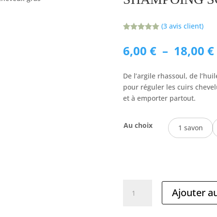
(
3
avis client)
Noté
5.00
sur 5
6,00
€
–
18,00
€
basé sur
notations
client
De l’argile rhassoul, de l’hu
pour réguler les cuirs cheve
et à emporter partout.
Au choix
1 savon
quantité
Ajouter a
de
Shampoing