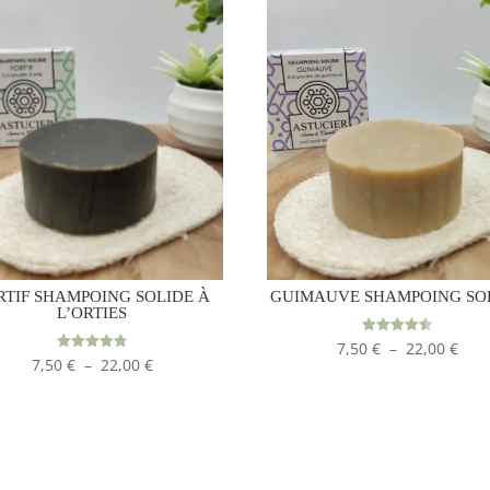
RTIF SHAMPOING SOLIDE À
GUIMAUVE SHAMPOING SO
L’ORTIES
Plag
Note
7,50
€
–
22,00
€
4.50
Plage
Note
7,50
€
–
22,00
€
sur 5
de
4.75
sur 5
de
prix 
prix :
7,50
7,50 €
à
à
22,0