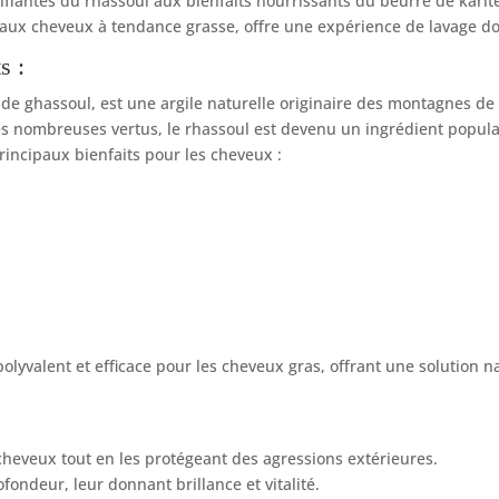
fiantes du rhassoul aux bienfaits nourrissants du beurre de karité, d
aux cheveux à tendance grasse, offre une expérience de lavage d
s :
e ghassoul, est une argile naturelle originaire des montagnes de l
ses nombreuses vertus, le rhassoul est devenu un ingrédient populai
rincipaux bienfaits pour les cheveux :
,
olyvalent et efficace pour les cheveux gras, offrant une solution na
 cheveux tout en les protégeant des agressions extérieures.
fondeur, leur donnant brillance et vitalité.