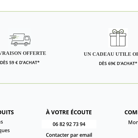
22,00 €
VRAISON OFFERTE
UN CADEAU UTILE O
DÈS 59 € D’ACHAT*
DÈS 69€ D’ACHAT*
DUITS
À VOTRE ÉCOUTE
COM
ns
Mon
06 82 92 73 94
ques
Contacter par email