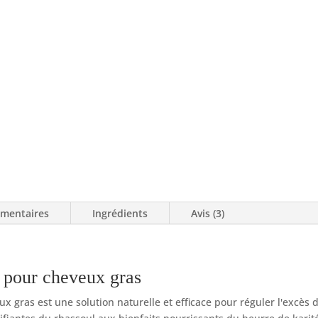
solide
cheveux
gras
émentaires
Ingrédients
Avis (3)
 pour cheveux gras
gras est une solution naturelle et efficace pour réguler l'excès d