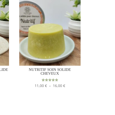
LIDE
NUTRITIF SOIN SOLIDE
CHEVEUX
e
Plage
Note
11,00
€
–
16,00
€
5.00
sur 5
de
:
prix :
 €
11,00 €
à
0 €