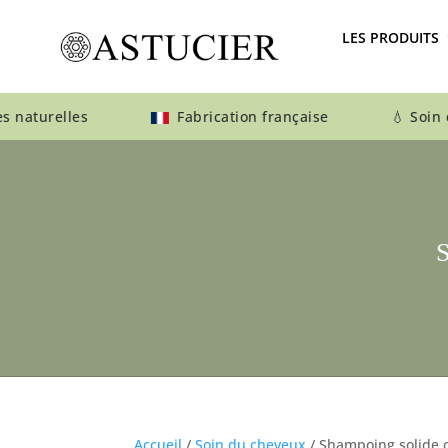
LES PRODUITS
 naturelles
Fabrication française 💧 Soin éthi
Accueil
/
Soin du cheveux
/ Shampoing solide 