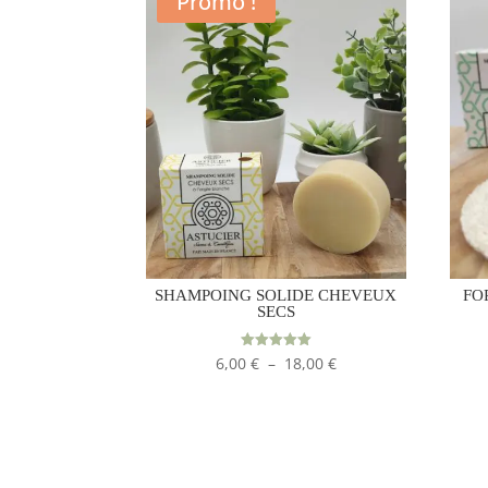
Promo !
SHAMPOING SOLIDE CHEVEUX
FO
SECS
Plage
Note
6,00
€
–
18,00
€
5.00
sur 5
de
prix :
6,00 €
à