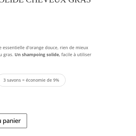
Plage
de
prix :
ile essentielle d’orange douce, rien de mieux
6,00 €
lu gras.
Un shampoing solide,
facile à utiliser
à
18,00 €
3 savons = économie de 9%
u panier