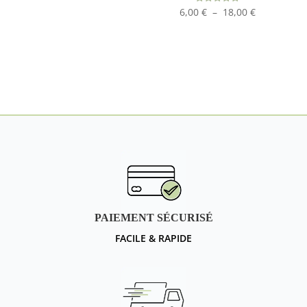
Plage
Note
6,00
€
–
18,00
€
4.83
sur 5
de
prix :
6,00 €
à
18,00 €
PAIEMENT SÉCURISÉ
FACILE & RAPIDE