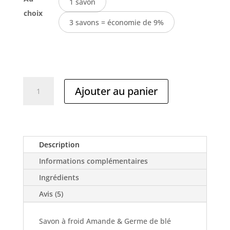
1 savon
choix
3 savons = économie de 9%
quantité
Ajouter au panier
de
Savon
amande
germe
de
Description
blé
Informations complémentaires
pour
les
Ingrédients
peaux
Avis (5)
sèches
qui
Savon à froid Amande & Germe de blé
tirent,