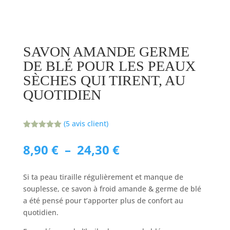
SAVON AMANDE GERME
DE BLÉ POUR LES PEAUX
SÈCHES QUI TIRENT, AU
QUOTIDIEN
(
5
avis client)
Noté
5.00
sur 5
Plage
8,90
€
–
24,30
€
basé sur
de
notations
client
prix :
Si ta peau tiraille régulièrement et manque de
8,90 €
souplesse, ce savon à froid amande & germe de blé
à
a été pensé pour t’apporter plus de confort au
24,30 €
quotidien.