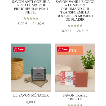
SAVON ANTI ODEUR À
SAVON VANILLE COCO
FROID LE SPORTIF,
– LE SAVON
FRAÎCHEUR & PEAU
GOURMAND QUI
NETTE
TRANSFORME LA
DOUCHE EN MOMENT
DE PLAISIR
Plage
Note
8,90
€
–
24,30
€
5.00
sur 5
de
Plage
Note
8,90
€
–
24,30
€
4.63
prix :
sur 5
de
8,90 €
prix :
à
8,90 €
Promo !
Save
Save
24,30 €
à
24,30 €
LE SAVON MÉNAGER
SAVON FRAISE
ABRICOT
8,00
€