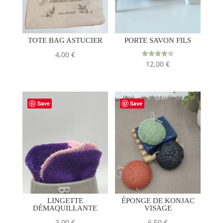
TOTE BAG ASTUCIER
PORTE SAVON FILS
4,00
€
Note
12,00
€
4.25
sur 5
Save
Save
LINGETTE
ÉPONGE DE KONJAC
DÉMAQUILLANTE
VISAGE
3,00
€
6,50
€