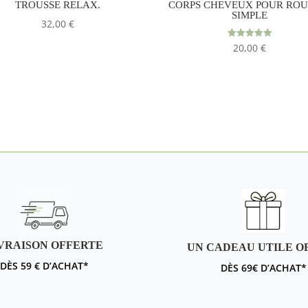
TROUSSE RELAX.
CORPS CHEVEUX POUR ROU
SIMPLE
32,00
€
Note
20,00
€
5.00
sur 5
VRAISON OFFERTE
UN CADEAU UTILE O
DÈS 59 € D’ACHAT*
DÈS 69€ D’ACHAT*