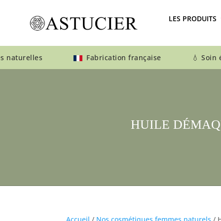
LES PRODUITS
 naturelles
Fabrication française 💧 Soin éthi
HUILE DÉMAQ
Accueil
/
Nos cosmétiques femmes naturels
/ 