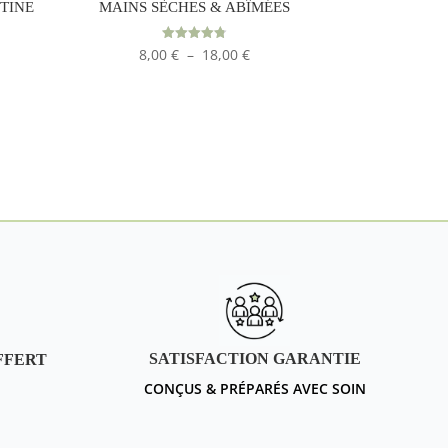
TINE
MAINS SÈCHES & ABÎMÉES
Plage
Note
8,00
€
–
18,00
€
4.75
sur 5
de
prix :
8,00 €
à
18,00 €
SATISFACTION GARANTIE
FFERT
CONÇUS & PRÉPARÉS AVEC SOIN