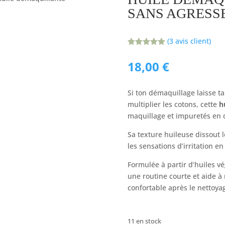
SANS AGRESSE
(
3
avis client)
Noté
5.00
sur 5
18,00
€
basé sur
notations
client
Si ton démaquillage laisse ta
multiplier les cotons, cette
h
maquillage et impuretés en 
Sa texture huileuse dissout l
les sensations d’irritation en
Formulée à partir d’huiles vé
une routine courte et aide à
confortable après le nettoya
11 en stock