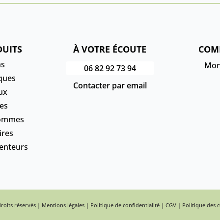
DUITS
À VOTRE ÉCOUTE
COM
ns
Mon
06 82 92 73 94
ques
Contacter par email
ux
es
hommes
ires
enteurs
roits réservés |
Mentions légales
|
Politique de confidentialité
|
CGV
|
Politique des 