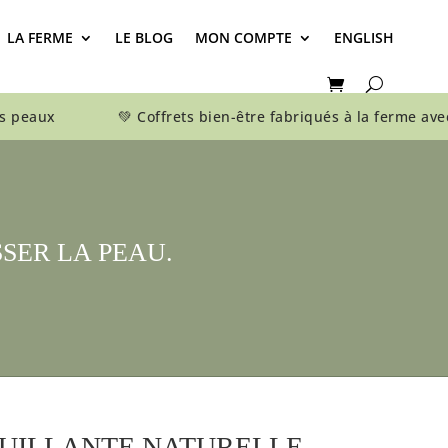
LA FERME
LE BLOG
MON COMPTE
ENGLISH
s peaux 💚 Coffrets bien-être fabriqués à la ferm
SER LA PEAU.
UILLANTE NATURELLE