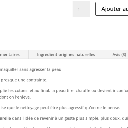
quantité
Ajouter a
de
Huile
démaquillante
naturelle
sans
agresser
la
émentaires
Ingrédient origines naturelles
Avis (3)
peau.
émaquiller sans agresser la peau
t presque une contrainte.
ie les cotons, et au final, la peau tire, chauffe ou devient inconfo
ont on l’enlève.
ise que le nettoyage peut être plus agressif qu’on ne le pense.
urelle
dans l’idée de revenir à un geste plus simple, plus doux, qu