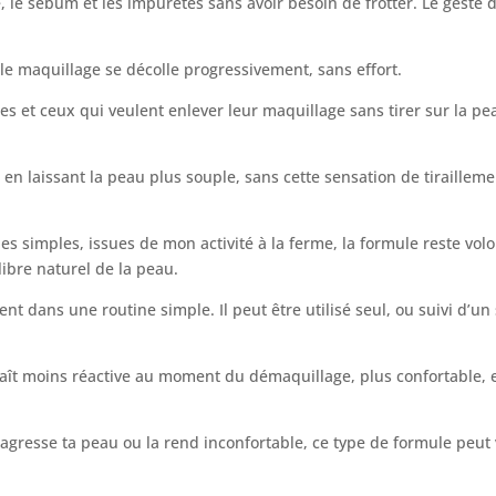
 le sébum et les impuretés sans avoir besoin de frotter. Le geste de
e maquillage se décolle progressivement, sans effort.
les et ceux qui veulent enlever leur maquillage sans tirer sur la pe
 en laissant la peau plus souple, sans cette sensation de tiraillem
s simples, issues de mon activité à la ferme, la formule reste volon
ilibre naturel de la peau.
nt dans une routine simple. Il peut être utilisé seul, ou suivi d’un
araît moins réactive au moment du démaquillage, plus confortable, e
agresse ta peau ou la rend inconfortable, ce type de formule peut v