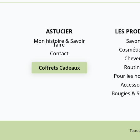
ASTUCIER
LES PRO
Mon histoire & Savoir
Savo
faire
Cosméti
Contact
Cheve
Routin
Coffrets Cadeaux
Pour les 
Accesso
Bougies & S
Tous d