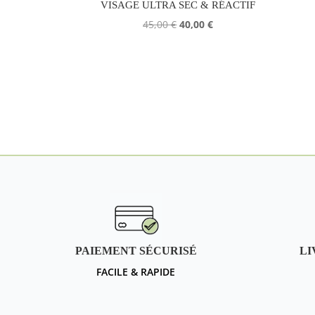
VISAGE ULTRA SEC & RÉACTIF
Le
Le
45,00
€
40,00
€
prix
prix
initial
actuel
était :
est :
45,00 €.
40,00 €.
PAIEMENT SÉCURISÉ
LI
FACILE & RAPIDE