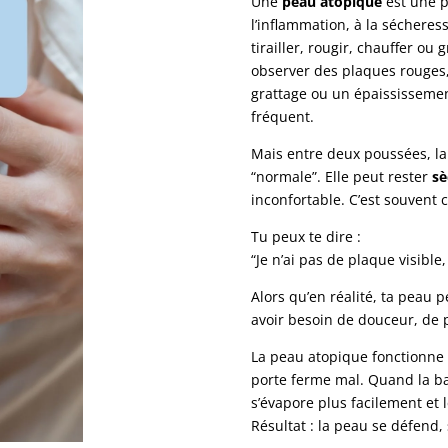
Une
peau atopique
est une p
l’inflammation, à la sécheres
tirailler, rougir, chauffer ou
observer des plaques rouges
grattage ou un épaississement
fréquent.
Mais entre deux poussées, la
“normale”. Elle peut rester
sè
inconfortable. C’est souvent 
Tu peux te dire :
“Je n’ai pas de plaque visibl
Alors qu’en réalité, ta peau 
avoir besoin de douceur, de p
La peau atopique fonctionn
porte ferme mal. Quand la barr
s’évapore plus facilement et l
Résultat : la peau se défend, 