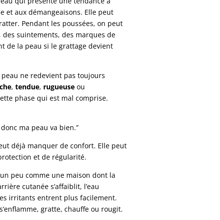
eau qui présente une tendance à
se et aux démangeaisons. Elle peut
 gratter. Pendant les poussées, on peut
, des suintements, des marques de
 de la peau si le grattage devient
 peau ne redevient pas toujours
che
,
tendue
,
rugueuse
ou
cette phase qui est mal comprise.
e, donc ma peau va bien.”
peut déjà manquer de confort. Elle peut
rotection et de régularité.
e un peu comme une maison dont la
ière cutanée s’affaiblit, l’eau
es irritants entrent plus facilement.
s’enflamme, gratte, chauffe ou rougit.