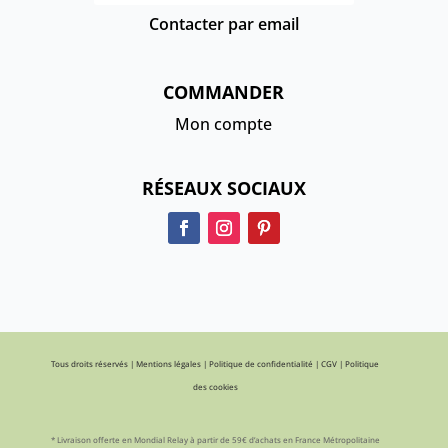
Contacter par email
COMMANDER
Mon compte
RÉSEAUX SOCIAUX
Tous droits réservés |
Mentions légales
|
Politique de confidentialité
|
CGV
|
Politique
des cookies
* Livraison offerte en Mondial Relay à partir de 59€ d’achats en France Métropolitaine